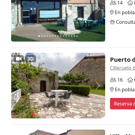
14
Anterior
Siguiente
En pobla
Consult
3D
Puerto 
Cilleruelo
16
Anterior
Siguiente
En pobla
Reserva d