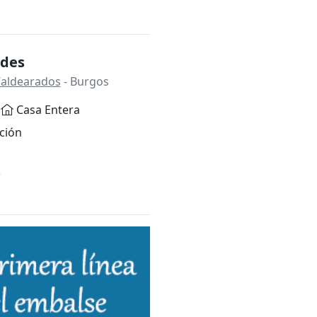
edes
Valdearados
- Burgos
Casa Entera
ción
*