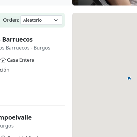
Orden:
s Barruecos
Los Barruecos
- Burgos
Casa Entera
ción
*
mpoelvalle
Burgos