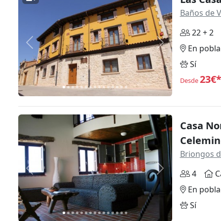
Baños de 
22 + 2
Anterior
Siguiente
En pobla
Sí
23€
Desde
Casa Nor
Celemin
Briongos d
Anterior
Siguiente
4
C
En pobla
Sí