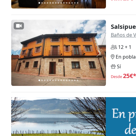
Salsipu
Baños de 
12 + 1
Anterior
Siguiente
En pobla
Sí
25€
Desde