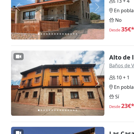
13 + 4
Anterior
Siguiente
En pobla
No
35€
Desde
Alto de 
Baños de 
10 + 1
Anterior
Siguiente
En pobla
Sí
23€
Desde
Las Cas