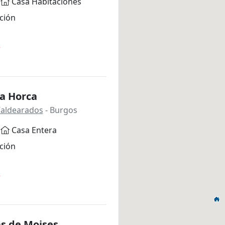
Casa Habitaciones
ción
*
la Horca
Valdearados
- Burgos
Casa Entera
ción
*
as de Moises