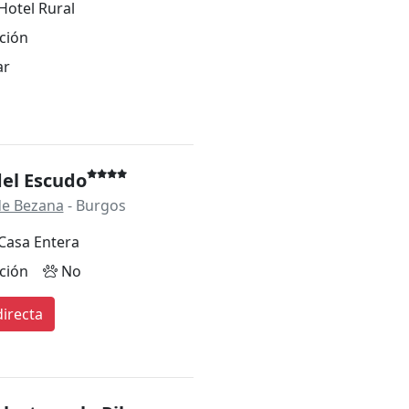
Hotel Rural
ción
ar
del Escudo
 de Bezana
- Burgos
Casa Entera
ción
No
irecta