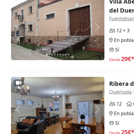
Villa Ab
del Duer
Fuentelise
Anterior
Siguiente
12 + 3
En pobla
Sí
29€
Desde
Ribera d
Quemada
-
12
Anterior
Siguiente
En pobla
Sí
25€
Desde