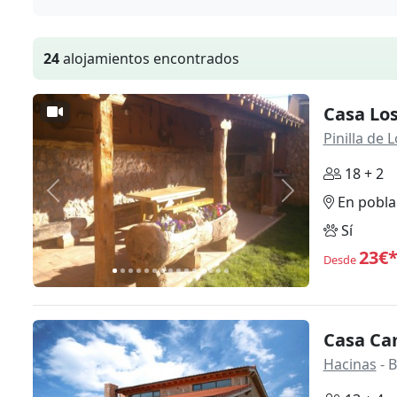
24
alojamientos encontrados
Casa Lo
Pinilla de 
18 + 2
Anterior
Siguiente
En pobla
Sí
23€
Desde
Casa Ca
Hacinas
- 