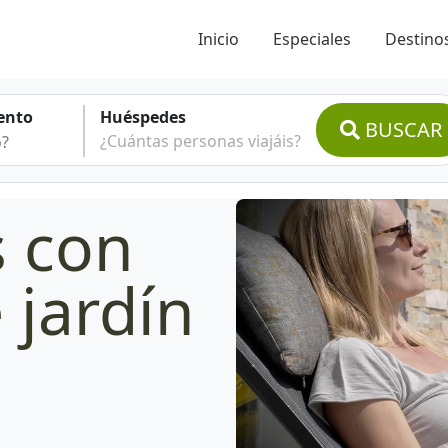
Inicio
Especiales
Destinos
ento
Huéspedes
BUSCAR
¿Cuántas personas viajáis?
s con
 jardín