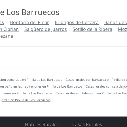
de Los Barruecos
os
Hontoria del Pinar
Briongos de Cervera
Baños de 
 Cibrian
Salgüero de Juarros
Sotillo de la Ribera
Mozo
 Bezana
ción esmerada en Pinilla de Los Barruecos
Casas rurales con barbacoa en Pinilla de
con baño en las habitaciones en Pinilla de Los Barruecos
Casas rurales con sala de ju
himenea en Pinilla de Los Barruecos
Casas rurales con televisión en Pinilla de Los Ba
 jardín en Pinilla de Los Barruecos
Hoteles Rurales
Casas Rurales