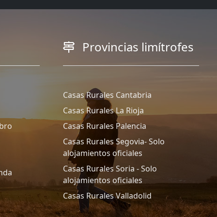
Provincias limítrofes
Casas Rurales Cantabria
Casas Rurales La Rioja
Ebro
Casas Rurales Palencia
Casas Rurales Segovia- Solo
alojamientos oficiales
Casas Rurales Soria - Solo
anda
alojamientos oficiales
Casas Rurales Valladolid