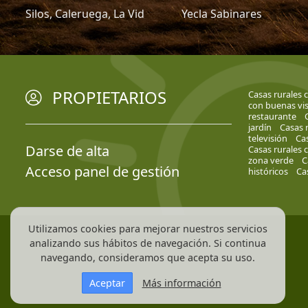
Silos, Caleruega, La Vid
Yecla Sabinares
PROPIETARIOS
Casas rurales
con buenas vis
restaurante
jardín
Casas r
televisión
Cas
Darse de alta
Casas rurales 
zona verde
C
Acceso panel de gestión
históricos
Ca
Utilizamos cookies para mejorar nuestros servicios
analizando sus hábitos de navegación. Si continua
navegando, consideramos que acepta su uso.
Aceptar
Más información