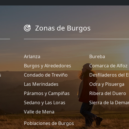
Zonas de Burgos
Arlanza
Bureba
Burgos y Alrededores
Comarca de Alfoz
s
Condado de Treviño
Desfiladeros del 
Las Merindades
Odra y Pisuerga
Páramos y Campiñas
Ribera del Duero
Sedano y Las Loras
Sierra de la Dem
Valle de Mena
Poblaciones de Burgos