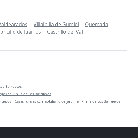
Valdearados
Villalbilla de Gumiel
Quemada
ncillo de Juarros
Castrillo del Val
 Los Barruecos
egos en Pinilla de Los Barruecos
rruecos
Casas rurales con mobiliario de jardín en Pinilla de Los Barruecos