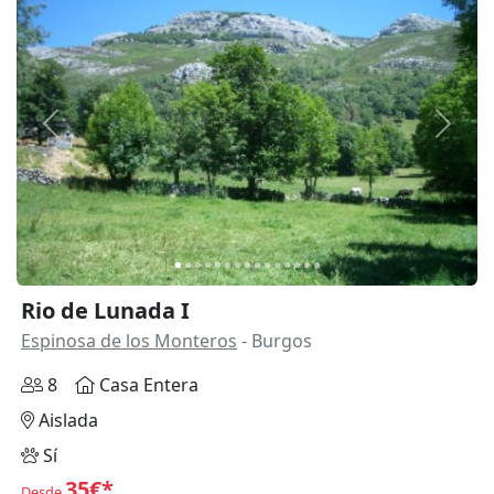
Anterior
Siguie
Rio de Lunada I
Espinosa de los Monteros
- Burgos
8
Casa Entera
Aislada
Sí
35€*
Desde