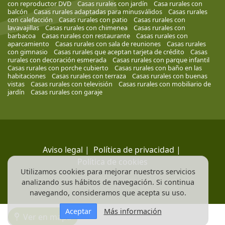
con reproductor DVD
Casas rurales con jardín
Casa rurales con
balcón
Casas rurales adaptadas para minusválidos
Casas rurales
con calefacción
Casas rurales con patio
Casas rurales con
lavavajillas
Casas rurales con chimenea
Casas rurales con
barbacoa
Casas rurales con restaurante
Casas rurales con
aparcamiento
Casas rurales con sala de reuniones
Casas rurales
con gimnasio
Casas rurales que aceptan tarjeta de crédito
Casas
rurales con decoración esmerada
Casas rurales con parque infantil
Casas rurales con porche cubierto
Casas rurales con baño en las
habitaciones
Casas rurales con terraza
Casas rurales con buenas
vistas
Casas rurales con televisión
Casas rurales con mobiliario de
jardín
Casas rurales con garaje
Aviso legal
|
Política de privacidad
|
Política de cookies
Utilizamos cookies para mejorar nuestros servicios
analizando sus hábitos de navegación. Si continua
navegando, consideramos que acepta su uso.
Aceptar
Más información
Ver en mapa