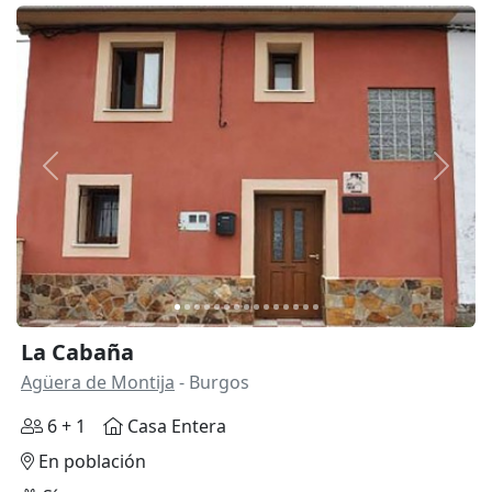
Anterior
Siguie
La Cabaña
Agüera de Montija
- Burgos
6 + 1
Casa Entera
En población