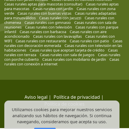
Casas rurales aptas para mascotas (consultar)
Casas rurales aptas
para mascotas
Casas rurales con jardín
Casas rurales con zona
verde
Casas rurales con buenas vistas
Casas rurales adaptadas
para minusválidos
Casas rurales con Jacuzzi
Casas rurales con
chimenea
Casas rurales con gimnasio
Casas rurales con sala de
reuniones
Casas rurales con televisión
Casas rurales con parque
infantil
Casas rurales con barbacoa
Casas rurales con aire
acondicionado
Casas rurales con lavavajillas
Casas rurales con
WIFI
Casas rurales con restaurante
Casas rurales con patio
Casas
rurales con decoración esmerada
Casas rurales con televisión en las
habitaciones
Casas rurales que aceptan tarjeta de crédito
Casas
rurales con terraza
Casas rurales con sala de juegos
Casas rurales
con porche cubierto
Casas rurales con mobiliario de jardín
Casas
rurales con conexión a internet
Aviso legal
|
Política de privacidad
|
Política de cookies
Utilizamos cookies para mejorar nuestros servicios
analizando sus hábitos de navegación. Si continua
navegando, consideramos que acepta su uso.