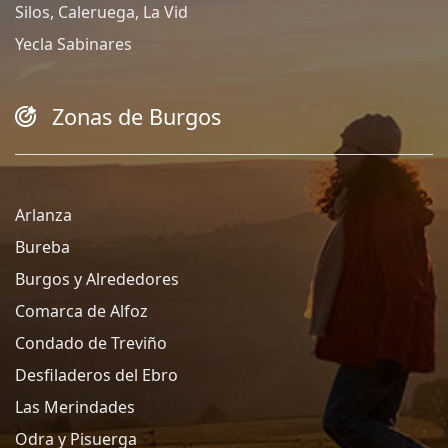
Silos, Caleruega, La Vid
Yecla Sabinares
Zonas de Burgos
Arlanza
Bureba
Burgos y Alrededores
Comarca de Alfoz
Condado de Treviño
Desfiladeros del Ebro
Las Merindades
Odra y Pisuerga